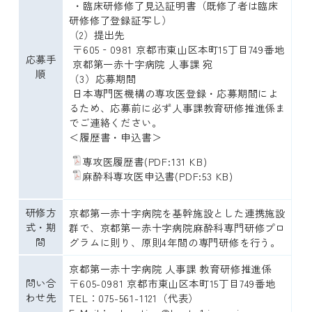
 ・臨床研修修了見込証明書（既修了者は臨床
研修修了登録証写し）

（2）提出先

 〒605‐0981 京都市東山区本町15丁目749番地

応募手
 京都第一赤十字病院 人事課 宛

順
（3）応募期間

 日本専門医機構の専攻医登録・応募期間によ
るため、応募前に必ず人事課教育研修推進係ま
でご連絡ください。

＜履歴書・申込書＞
専攻医履歴書
(PDF:131 KB)
麻酔科専攻医申込書
(PDF:53 KB)
研修方
京都第一赤十字病院を基幹施設とした連携施設
式・期
群で、京都第一赤十字病院麻酔科専門研修プロ
間
グラムに則り、原則4年間の専門研修を行う。
京都第一赤十字病院 人事課 教育研修推進係

問い合
〒605-0981 京都市東山区本町15丁目749番地

わせ先
TEL：075-561-1121（代表）
