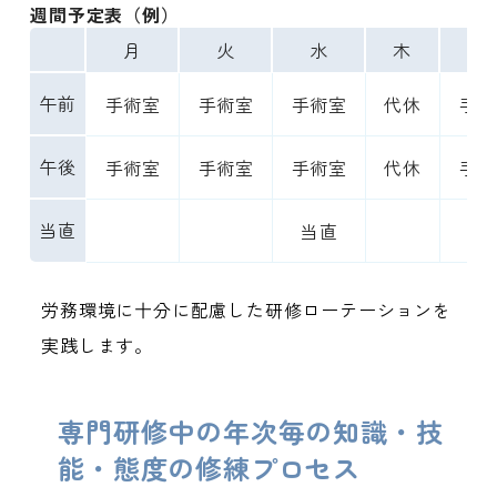
週間予定表（例）
月
火
水
木
金
午前
手術室
手術室
手術室
代休
手術
午後
手術室
手術室
手術室
代休
手術
当直
当直
労務環境に十分に配慮した研修ローテーションを
実践します。
専門研修中の年次毎の知識・技
能・態度の修練プロセス