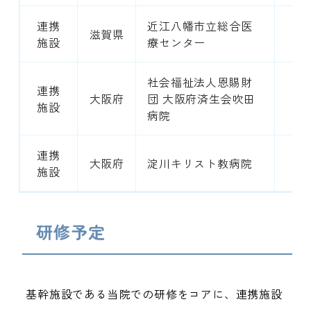
連携
近江八幡市立総合医
滋賀県
3
施設
療センター
社会福祉法人恩賜財
連携
大阪府
団 大阪府済生会吹田
6
施設
病院
連携
大阪府
淀川キリスト教病院
5
施設
研修予定
基幹施設である当院での研修をコアに、連携施設