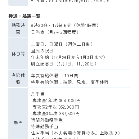
E-Mail：education@kyoto1.jrc.or.jp
待遇・処遇一覧
勤務時
8時30分～17時06分（休憩1時間）

間
日当直（月2～3回程度）
土曜日、日曜日（週休二日制）

国民の祝日

休日等
年末年始（12月29日から1月3日まで）

創立記念日（5月1日、11月20日）
有給休
年次有給休暇 ：10日間

暇
特別有給休暇：結婚、忌服、夏季休暇
月手当

 専攻医1年次 304,000円

 専攻医2年次 352,000円

 専攻医3年次 367,500円

時間外勤務手当

手当
特殊勤務手当

住居手当（本人名義の賃貸のみ。上限あり）
