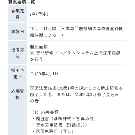
募集要項一覧
募集定
2名(予定)
員
10月～11月頃（日本専門医機構の専攻医登録開
試験日
始時期による。）
個別面接

選考方
※ 専門研修プログラムシステム上で採用登録
法
を行う
採用予
令和9年4月1日
定日
医師法第16条の2第1項の規定による臨床研修を
応募資
修了した者、または、令和9年3月修了見込み
格
の者
（1）応募書類

 ・履歴書（別紙様式・写真添付）

 ・専攻医申込書（別紙様式）

 ・医師免許証（写し）
