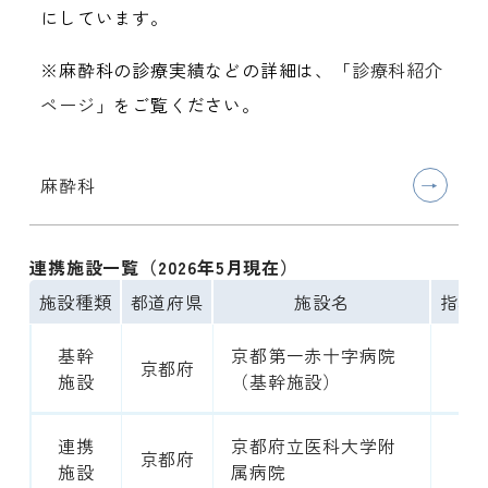
にしています。
※麻酔科の診療実績などの詳細は、「
診療科紹介
ページ
」をご覧ください。
麻酔科
連携施設一覧（2026年5月現在）
施設種類
都道府県
施設名
指導
基幹
京都第一赤十字病院
京都府
8
施設
（基幹施設）
連携
京都府立医科大学附
京都府
22
施設
属病院