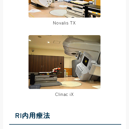
Novalis TX
Clinac iX
RI内用療法