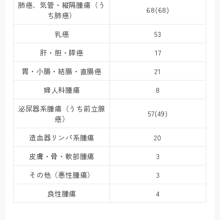
肺癌、気管・縦隔腫瘍（う
68(68)
ち肺癌）
乳癌
53
肝・胆・膵癌
17
胃・小腸・結腸・直腸癌
21
婦人科腫瘍
8
泌尿器系腫瘍（うち前立腺
57(49)
癌）
造血器リンパ系腫瘍
20
皮膚・骨・軟部腫瘍
3
その他（悪性腫瘍）
3
良性腫瘍
4