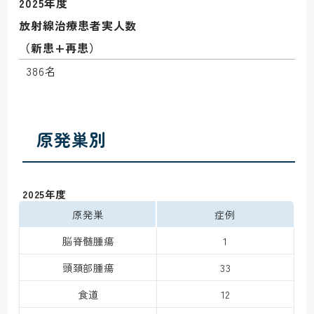
2025年度

放射線治療患者実人数

（新患+再患）
386名
原発巣別
 2025年度
原発巣
症例
脳脊髄腫瘍
1
頭頚部腫瘍
33
食道
12