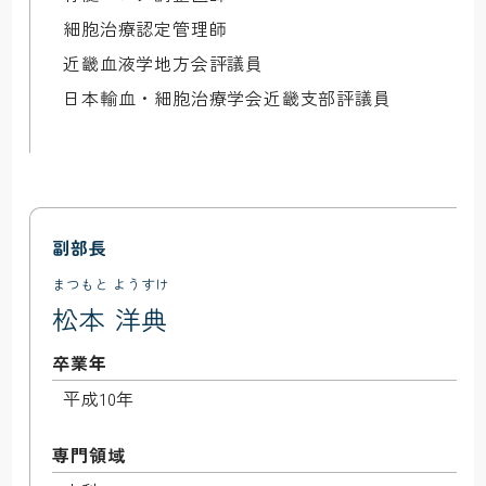
細胞治療認定管理師

近畿血液学地方会評議員

副部長
まつもと ようすけ
松本 洋典
卒業年
平成10年
専門領域