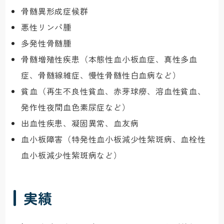
骨髄異形成症候群
悪性リンパ腫
多発性骨髄腫
骨髄増殖性疾患（本態性血小板血症、真性多血
症、骨髄線維症、慢性骨髄性白血病など）
貧血（再生不良性貧血、赤芽球癆、溶血性貧血、
発作性夜間血色素尿症など）
出血性疾患、凝固異常、血友病
血小板障害（特発性血小板減少性紫斑病、血栓性
血小板減少性紫斑病など）
実績