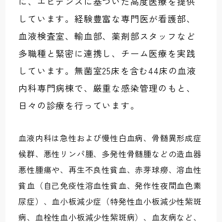
に、エビデンスに基づいた高度医療を提供
しています。経験豊富な専門医が看護部、
血液検査室、輸血部、薬剤部スタッフなど
多職種と緊密に連携し、チーム医療を実践
しています。無菌室25床を含む44床の血液
内科専門病棟で、厳重な感染管理のもと、
日々の診療を行っています。
血液内科は急性および慢性白血病、骨髄異形成症
候群、悪性リンパ腫、多発性骨髄腫などの造血器
悪性腫瘍や、再生不良性貧血、赤芽球癆、溶血性
貧血（自己免疫性溶血性貧血、発作性夜間血色素
尿症）、血小板減少症（特発性血小板減少性紫斑
病、血栓性血小板減少性紫斑病）、血友病など、