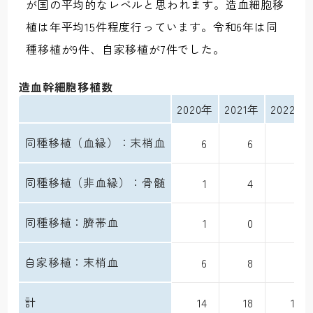
が国の平均的なレベルと思われます。造血細胞移
植は年平均15件程度行っています。令和6年は同
種移植が9件、自家移植が7件でした。
造血幹細胞移植数
2020年
2021年
2022年
同種移植（血縁）：末梢血
6
6
5
同種移植（非血縁）：骨髄
1
4
3
同種移植：臍帯血
1
0
0
自家移植：末梢血
6
8
4
計
14
18
12