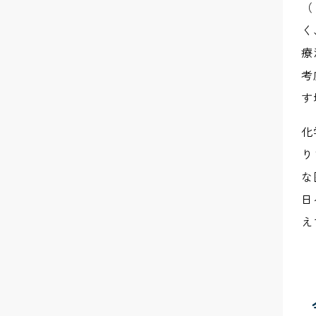
（
く
療
考
す
化
り
な
日
え