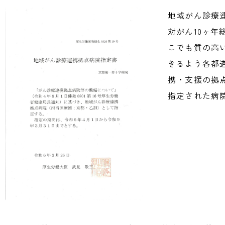
地域がん診療
対がん10ヶ
こでも質の高
きるよう各都
携・支援の拠
指定された病