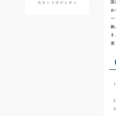
国
セカンドオピニオン
お
一
拠
き
実