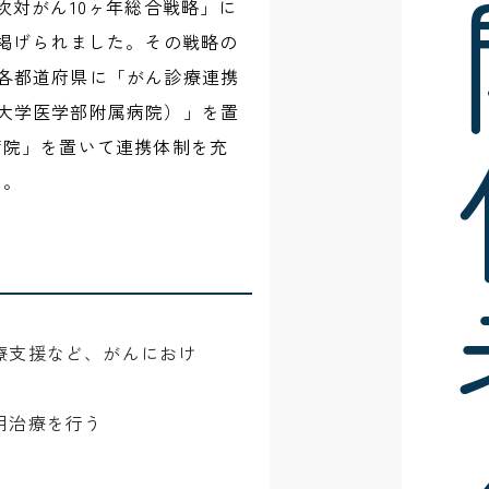
医療
次対がん10ヶ年総合戦略」に
て掲げられました。その戦略の
各都道府県に「がん診療連携
大学医学部附属病院）」を置
病院」を置いて連携体制を充
た。
療支援など、がんにおけ
用治療を行う