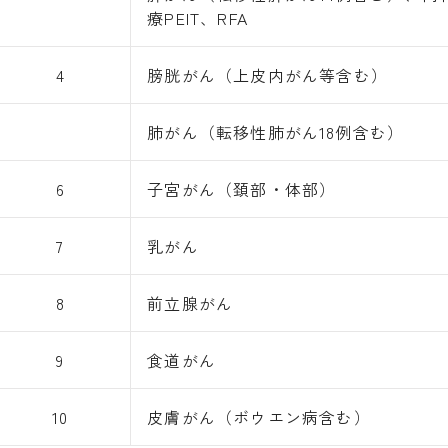
療PEIT、RFA
4
膀胱がん（上皮内がん等含む）
肺がん（転移性肺がん18例含む）
6
子宮がん（頚部・体部）
7
乳がん
8
前立腺がん
9
食道がん
10
皮膚がん（ボウエン病含む）