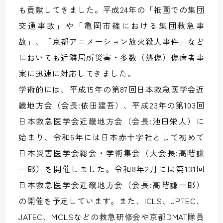
も貢献してきました。平成24年の「祇園での集団
交通事故」や「亀岡市篠における集団救急事
故」、「京都アニメーション放火殺人事件」など
においても近隣局所災害・多数（熱傷）傷病者事
案に迅速に対応してきました。
学術的には、平成15年の第87回日本救急医学会近
畿地方会（会長:依田建吾）、平成23年の第103回
日本救急医学会近畿地方会（会長:池田栄人）に
始まり、令和6年には日本赤十字社として初めて
日本災害医学会総会・学術集会（大会長:高階謙
一郎）を開催しました。令和8年2月には第131回
日本救急医学会近畿地方会（会長:高階謙一郎）
の開催を予定しています。また、ICLS、JPTEC、
JATEC、MCLSなどの救急研修会や京都DMAT隊員